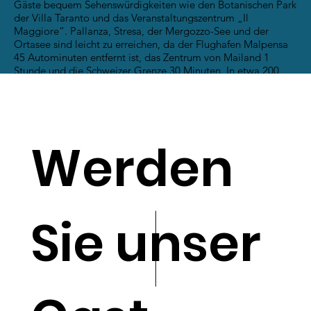
Gäste bequem Sehenswürdigkeiten wie den Botanischen Park
der Villa Taranto und das Veranstaltungszentrum „Il
Maggiore“. Pallanza, Stresa, der Mergozzo-See und der
Ortasee sind leicht zu erreichen, da der Flughafen Malpensa
45 Autominuten entfernt ist, das Zentrum von Mailand 1
Stunde und die Schweizer Grenze 30 Minuten. In etwa 200
Metern Entfernung stehen den Kunden zahlreiche kostenlose
oder kostenpflichtige öffentliche Parkplätze zur Verfügung.
vom Hotel.
Werden
Sie unser