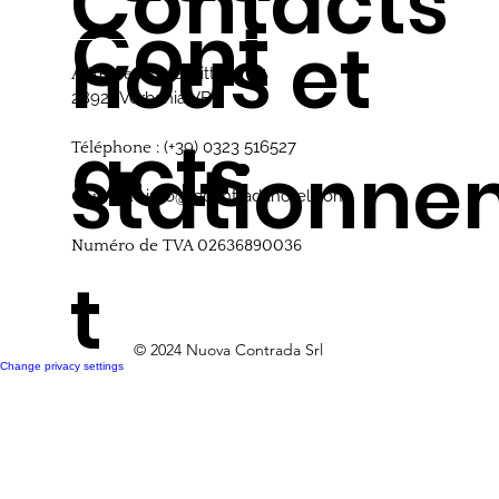
Contacts
Cont
nous et
Via S. Vittore, 25
Adresse :
28921 Verbania VB
acts
(+39) 0323 516527
Téléphone :
stationn
info@lacontradahotel.com
Courriel :
Numéro de TVA 02636890036
t
© 2024 Nuova Contrada Srl
Change privacy settings