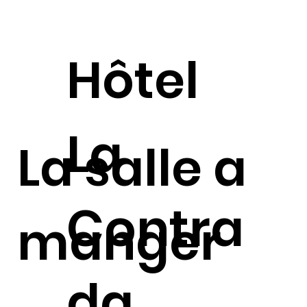
Hôtel
La
La salle a
Contra
manger
da