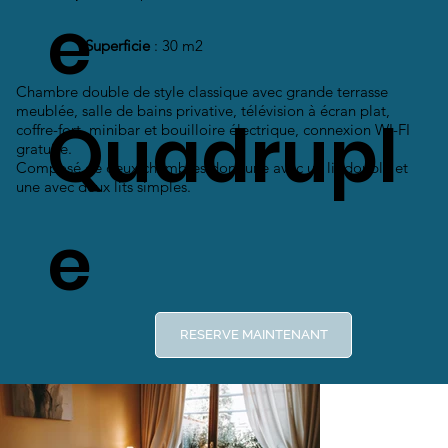
e
Superficie
: 30 m2
Chambre double de style classique avec grande terrasse
meublée, salle de bains privative, télévision à écran plat,
Quadrupl
coffre-fort, minibar et bouilloire électrique, connexion WI-FI
gratuite.
Composé de deux chambres dont une avec un lit double et
une avec deux lits simples.
e
RESERVE MAINTENANT