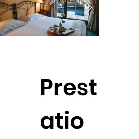
Prest
atio