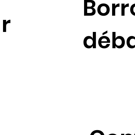
Bor
r
déb