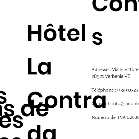
Con
Hôtel
s
La
Via S. Vittore
Adresse :
28921 Verbania VB
s
Contra
(+39) 0323
Téléphone :
ns de
info@lacont
Courriel :
es
Numéro de TVA 0263
da