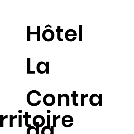
Hôtel
Chambres
Prestations de ser
La
Contra
rritoire
da