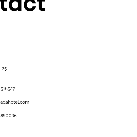
tact
, 25
 516527
radahotel.com
6890036