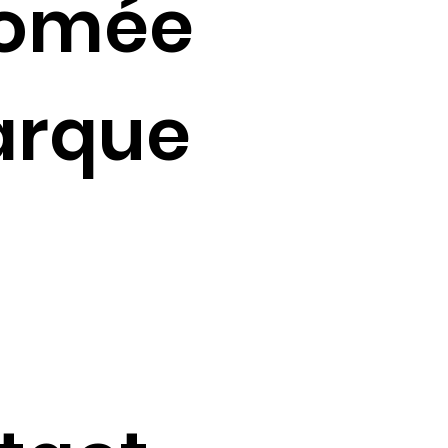
romée
arque